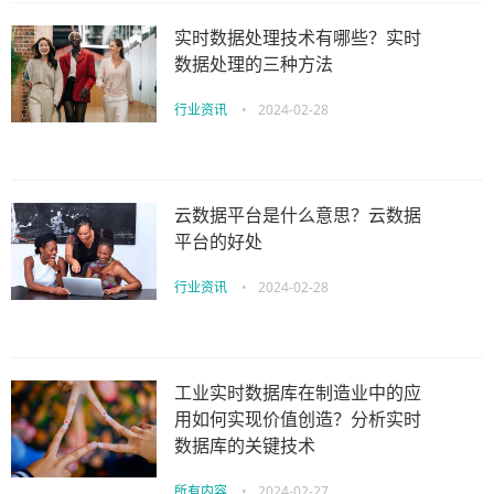
实时数据处理技术有哪些？实时
数据处理的三种方法
行业资讯
•
2024-02-28
云数据平台是什么意思？云数据
平台的好处
行业资讯
•
2024-02-28
工业实时数据库在制造业中的应
用如何实现价值创造？分析实时
数据库的关键技术
所有内容
•
2024-02-27