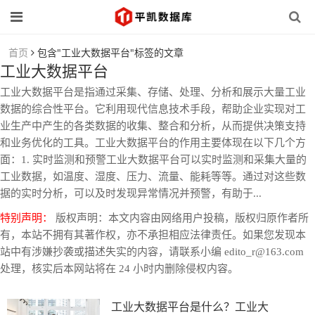
首页
包含"工业大数据平台"标签的文章
工业大数据平台
工业大数据平台是指通过采集、存储、处理、分析和展示大量工业
数据的综合性平台。它利用现代信息技术手段，帮助企业实现对工
业生产中产生的各类数据的收集、整合和分析，从而提供决策支持
和业务优化的工具。工业大数据平台的作用主要体现在以下几个方
面：1. 实时监测和预警工业大数据平台可以实时监测和采集大量的
工业数据，如温度、湿度、压力、流量、能耗等等。通过对这些数
据的实时分析，可以及时发现异常情况并预警，有助于...
特别声明：
版权声明：本文内容由网络用户投稿，版权归原作者所
有，本站不拥有其著作权，亦不承担相应法律责任。如果您发现本
站中有涉嫌抄袭或描述失实的内容，请联系小编 edito_r@163.com
处理，核实后本网站将在 24 小时内删除侵权内容。
工业大数据平台是什么？工业大