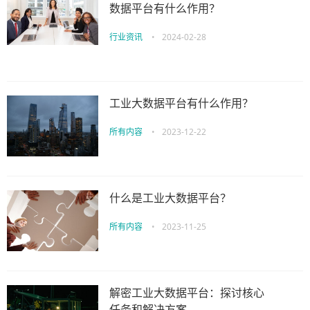
数据平台有什么作用？
行业资讯
•
2024-02-28
工业大数据平台有什么作用？
所有内容
•
2023-12-22
什么是工业大数据平台？
所有内容
•
2023-11-25
解密工业大数据平台：探讨核心
任务和解决方案