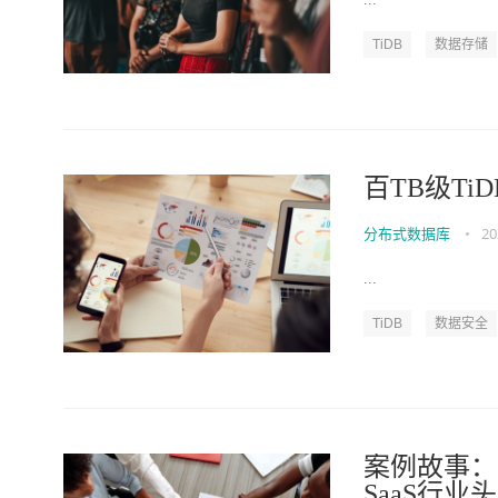
TiDB
数据存储
百TB级T
分布式数据库
•
20
...
TiDB
数据安全
案例故事：选
SaaS行