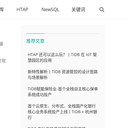
库
HTAP
NewSQL
关键词
推荐文章
数据
HTAP 还可以这么玩？丨TiDB 在 IoT 智
慧园区的应用
发现
新特性解析丨TiDB 资源管控的设计思路
与场景解析
TiDB赋能保险业-首个全栈自主核心保单
系统成功投产
首个云原生、分布式、全栈国产化银行
核心业务系统投产上线丨TiDB × 杭州银
行