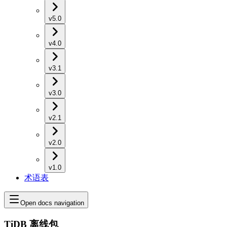
v5.0
v4.0
v3.1
v3.0
v2.1
v2.0
v1.0
术语表
Open docs navigation
TiDB 离线包