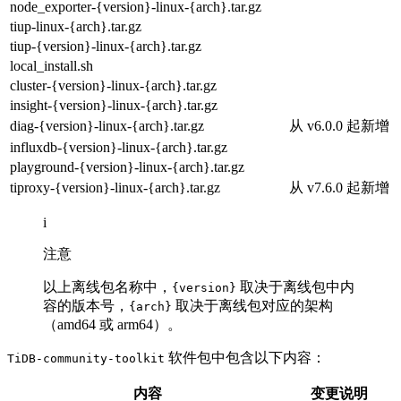
node_exporter-{version}-linux-{arch}.tar.gz
tiup-linux-{arch}.tar.gz
tiup-{version}-linux-{arch}.tar.gz
local_install.sh
cluster-{version}-linux-{arch}.tar.gz
insight-{version}-linux-{arch}.tar.gz
diag-{version}-linux-{arch}.tar.gz
从 v6.0.0 起新增
influxdb-{version}-linux-{arch}.tar.gz
playground-{version}-linux-{arch}.tar.gz
tiproxy-{version}-linux-{arch}.tar.gz
从 v7.6.0 起新增
i
注意
以上离线包名称中，
取决于离线包中内
{version}
容的版本号，
取决于离线包对应的架构
{arch}
（amd64 或 arm64）。
软件包中包含以下内容：
TiDB-community-toolkit
内容
变更说明