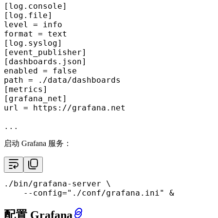
[log.console]
[log.file]
level
format
[log.syslog]
[event_publisher]
[dashboards.json]
enabled
 = 
false
path
[metrics]
[grafana_net]
url
 = https://grafana.net

启动 Grafana 服务：
./bin/grafana-server \

    --config=
"./conf/grafana.ini"
 &
配置 Grafana