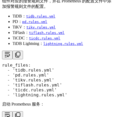
组件对应的报警规则文件，并在 Prometheus 的配置文件中添
加报警规则文件的配置。
TiDB：
tidb.rules.yml
PD：
pd.rules.yml
TiKV：
tikv.rules.yml
TiFlash：
tiflash.rules.yml
TiCDC：
ticdc.rules.yml
TiDB Lightning：
lightning.rules.yml
rule_files:

  - 'tidb.rules.yml'

  - 'pd.rules.yml'

  - 'tikv.rules.yml'

  - 'tiflash.rules.yml'

  - 'ticdc.rules.yml'

  - 'lightning.rules.yml'
启动 Prometheus 服务：