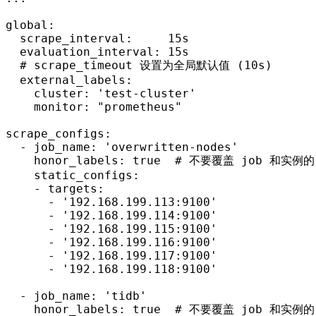
global:

  scrape_interval:     15s

  evaluation_interval: 15s

# scrape_timeout 设置为全局默认值 (10s)
  external_labels:

    cluster: 'test-cluster'

    monitor: "prometheus"

scrape_configs:

  - job_name: 'overwritten-nodes'

    honor_labels: true  
# 不要覆盖 job 和实例的 
    static_configs:

    - targets:

      - '192.168.199.113:9100'

      - '192.168.199.114:9100'

      - '192.168.199.115:9100'

      - '192.168.199.116:9100'

      - '192.168.199.117:9100'

      - '192.168.199.118:9100'

  - job_name: 'tidb'

    honor_labels: true  
# 不要覆盖 job 和实例的 