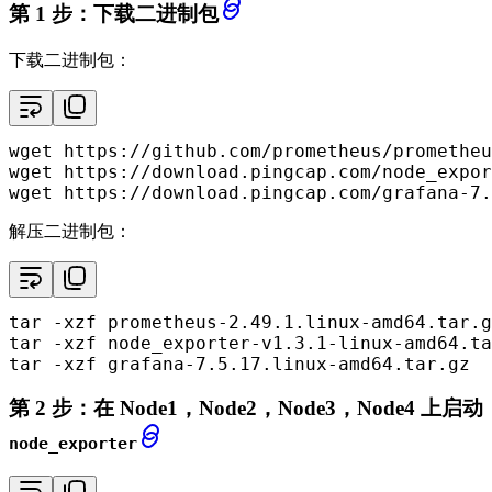
第 1 步：下载二进制包
下载二进制包：
wget https://github.com/prometheus/prometheu
wget https://download.pingcap.com/node_expor
wget https://download.pingcap.com/grafana-7.
解压二进制包：
tar -xzf prometheus-2.49.1.linux-amd64.tar.g
tar -xzf node_exporter-v1.3.1-linux-amd64.ta
tar -xzf grafana-7.5.17.linux-amd64.tar.gz
第 2 步：在 Node1，Node2，Node3，Node4 上启动
node_exporter