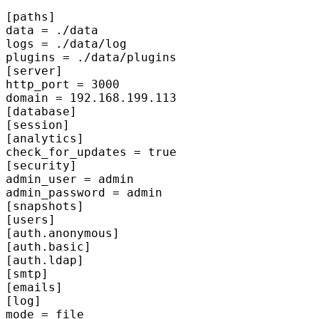
[paths]
data
logs
plugins
[server]
http_port
 = 
3000
domain
 = 
192.168
.
199.113
[database]
[session]
[analytics]
check_for_updates
 = 
true
[security]
admin_user
admin_password
[snapshots]
[users]
[auth.anonymous]
[auth.basic]
[auth.ldap]
[smtp]
[emails]
[log]
mode