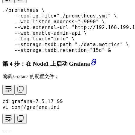
./prometheus \

    --config.file=
"./prometheus.yml"
 \

    --web.listen-address=
":9090"
 \

    --web.external-url=
"http://192.168.199.1
    --web.enable-admin-api \

    --log.level=
"info"
 \

    --storage.tsdb.path=
"./data.metrics"
 \

    --storage.tsdb.retention=
"15d"
 &
第 4 步：在 Node1 上启动 Grafana
编辑 Grafana 的配置文件：
cd
 grafana-7.5.17 &&

vi conf/grafana.ini
...
