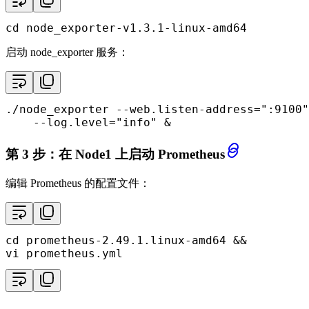
cd
 node_exporter-v1.3.1-linux-amd64
启动 node_exporter 服务：
./node_exporter --web.listen-address=
":9100"
    --log.level=
"info"
 &
第 3 步：在 Node1 上启动 Prometheus
编辑 Prometheus 的配置文件：
cd
 prometheus-2.49.1.linux-amd64 &&

vi prometheus.yml
...
