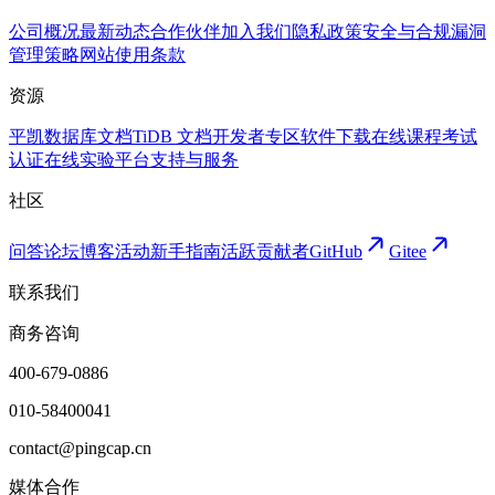
公司概况
最新动态
合作伙伴
加入我们
隐私政策
安全与合规
漏洞
管理策略
网站使用条款
资源
平凯数据库文档
TiDB 文档
开发者专区
软件下载
在线课程
考试
认证
在线实验平台
支持与服务
社区
问答论坛
博客
活动
新手指南
活跃贡献者
GitHub
Gitee
联系我们
商务咨询
400-679-0886
010-58400041
contact@pingcap.cn
媒体合作