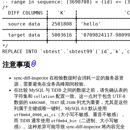
-- range in sequence: (3690708) < (id) <= (3
/*

  DIFF COLUMNS ╏   `K`   ╏                `C
╍╍╍╍╍╍╍╍╍╍╍╍╍╍╍╋╍╍╍╍╍╍╍╍╍╋╍╍╍╍╍╍╍╍╍╍╍╍╍╍╍╍╍╍
  source data  ╏ 2501808 ╏ 'hello'          
╍╍╍╍╍╍╍╍╍╍╍╍╍╍╍╋╍╍╍╍╍╍╍╍╍╋╍╍╍╍╍╍╍╍╍╍╍╍╍╍╍╍╍╍
  target data  ╏ 5003616 ╏ '0709824117-98099
╍╍╍╍╍╍╍╍╍╍╍╍╍╍╍╋╍╍╍╍╍╍╍╍╍╋╍╍╍╍╍╍╍╍╍╍╍╍╍╍╍╍╍╍
*/
REPLACE 
INTO
 `sbtest`.`sbtest99`(`id`,`k`,`c
注意事项
sync-diff-inspector 在校验数据时会消耗一定的服务器资
源，需要避免在业务高峰期间校验。
在比较 MySQL 与 TiDB 之间的数据之前，请先确认表的
字符集和
配置一致。这一点对于包含 UTF-8
collation
数据的
、
或
列尤为重要，尤其是这些
VARCHAR
TEXT
JSON
列属于主键或唯一键时。MySQL 8.0 默认使用
（大小写不敏感、重音不敏感），
utf8mb4_0900_ai_ci
而 TiDB 通常使用
（二进制、大小写敏
utf8mb4_bin
感）。这种差异可能导致 sync-diff-inspector 将内容完全