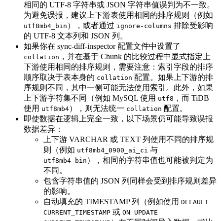
相同的 UTF-8 字符串或 JSON 字符串值误判为不一致。
为避免误报，建议上下游表使用相同的排序规则（例如
），或者通过
排除受影响
utf8mb4_bin
ignore-columns
的 UTF-8 文本列和 JSON 列。
如果你在 sync-diff-inspector 配置文件中设置了
，并在基于 Chunk 的比较过程中显式指定上
collation
下游使用相同的排序规则，需要注意：索引字段的排序
顺序取决于表本身的
配置。如果上下游的排
collation
序规则不同，其中一侧可能无法使用索引。此外，如果
上下游字符集不同（例如 MySQL 使用
，而 TiDB
utf8
使用
），则无法统一
配置。
utf8mb4
collation
即使数据在逻辑上完全一致，以下场景仍可能导致误报
数据差异：
上下游 VARCHAR 或 TEXT 列使用不同的排序规
则（例如
与
utf8mb4_0900_ai_ci
），相同的字符串值也可能被判定为
utf8mb4_bin
不同。
包含字符串值的 JSON 列同样会受到排序规则差异
的影响。
自动填充的 TIMESTAMP 列（例如使用
DEFAULT
或
CURRENT_TIMESTAMP
ON UPDATE