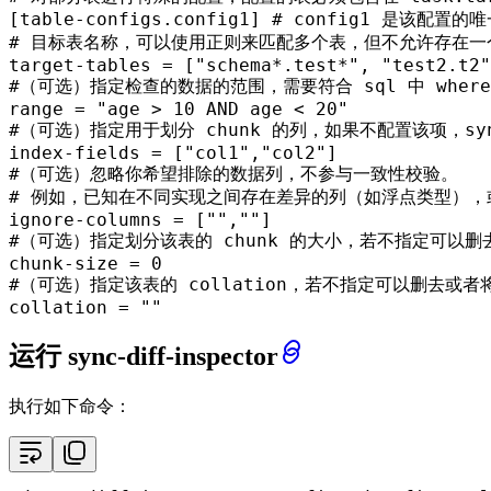
[table-configs.config1]
# config1 是该配置的唯
# 目标表名称，可以使用正则来匹配多个表，但不允许存在一
target-tables
 = [
"schema*.test*"
, 
"test2.t2"
#（可选）指定检查的数据的范围，需要符合 sql 中 wher
range
 = 
"age > 10 AND age < 20"
#（可选）指定用于划分 chunk 的列，如果不配置该项，syn
index-fields
 = [
"col1"
,
"col2"
#（可选）忽略你希望排除的数据列，不参与一致性校验。
# 例如，已知在不同实现之间存在差异的列（如浮点类型），
ignore-columns
 = [
""
,
""
#（可选）指定划分该表的 chunk 的大小，若不指定可以删
chunk-size
 = 
0
#（可选）指定该表的 collation，若不指定可以删去或
collation
 = 
""
运行 sync-diff-inspector
执行如下命令：