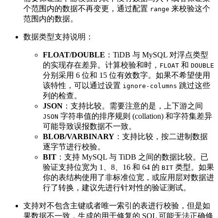
个范围内的数据不再变更，通过配置
来校验这个
range
范围内的数据。
数据类型支持说明：
FLOAT/DOUBLE
：TiDB 与 MySQL 对浮点类型
的实现存在差异。计算校验和时，
和
FLOAT
DOUBLE
分别采用 6 位和 15 位有效数字。如果不希望使用
该特性，可以通过设置
跳过这些
ignore-columns
列的检查。
JSON
：支持比较。需要注意的是，上下游之间
字符串值的排序规则 (collation) 和字符集差异
JSON
可能导致误报数据不一致。
BLOB/VARBINARY
：支持比较，按二进制数据
逐字节进行校验。
BIT
：支持 MySQL 与 TiDB 之间的数据比较。已
验证支持位宽为 1、8、16 和 64 的
类型。如果
BIT
你的表结构使用了非标准位宽，或应用层对数据进
行了转换，建议先进行针对性的验证测试。
支持对不包含主键或者唯一索引的表进行校验，但是如
果数据不一致，生成的用于修复的 SQL 可能无法正确修