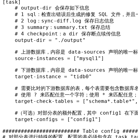
[task]
# output-dir 会保存如下信息
# 1 sql：检查出错误后生成的修复 SQL 文件，并且
# 2 log：sync-diff.log 保存日志信息
# 3 summary：summary.txt 保存总结
# 4 checkpoint：a dir 保存断点续传信息
output-dir
 = 
"./output"
# 上游数据库，内容是 data-sources 声明的唯一标
source-instances
 = [
"mysql1"
]

# 下游数据库，内容是 data-sources 声明的唯一标
target-instance
 = 
"tidb0"
# 需要比对的下游数据库的表，每个表需要包含数据库名
# 使用 ? 来匹配任意一个字符；使用 * 来匹配任意；详细匹配规则
target-check-tables
 = [
"schema*.table*"
,
#（可选）对部分表的额外配置，其中 config1 在下面 
target-configs
 = [
"config1"
]

######################### Table config #####
# 对部分表进行特殊的配置，配置的表必须包含在 task.targe