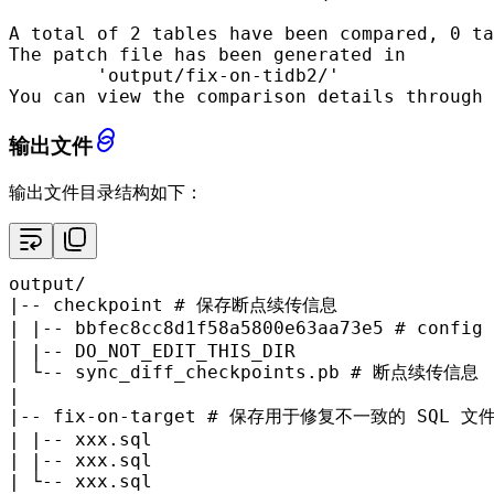
A total of 2 tables have been compared, 0 ta
The patch file has been generated in

        'output/fix-on-tidb2/'

You can view the comparison details through 
输出文件
输出文件目录结构如下：
output/

|-- checkpoint # 保存断点续传信息

| |-- bbfec8cc8d1f58a5800e63aa73e5 # c
│ |-- DO_NOT_EDIT_THIS_DIR

│ └-- sync_diff_checkpoints.pb # 断点续传信息

|

|-- fix-on-target # 保存用于修复不一致的 SQL 文件
| |-- xxx.sql

| |-- xxx.sql

| └-- xxx.sql
