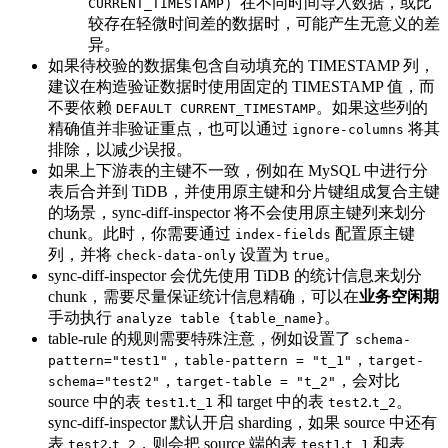
）在不同时间导入数据，或比
CURRENT_TIMESTAMP
较存在轻微时间差的数据时，可能产生无意义的差
异。
如果待校验的数据集包含自动填充的 TIMESTAMP 列，
建议在构造验证数据时使用固定的 TIMESTAMP 值，而
不要依赖
。如果这些列的
DEFAULT CURRENT_TIMESTAMP
精确值并非验证重点，也可以通过
将其
ignore-columns
排除，以减少误报。
如果上下游表的主键不一致，例如在 MySQL 中进行分
表后合并到 TiDB，并使用原主键和分片键组成复合主键
的场景，sync-diff-inspector 将不会使用原主键列来划分
chunk。此时，你需要通过
配置原主键
index-fields
列，并将
设置为
。
check-data-only
true
sync-diff-inspector 会优先使用 TiDB 的统计信息来划分
chunk，需要尽量保证统计信息精确，可以在
业务空闲期
手动执行
。
analyze table {table_name}
table-rule 的规则需要特殊注意，例如设置了
schema-
，
，
pattern="test1"
table-pattern = "t_1"
target-
，
，会对比
schema="test2"
target-table = "t_2"
source 中的表
.
和 target 中的表
.
。
test1
t_1
test2
t_2
sync-diff-inspector 默认开启 sharding，如果 source 中还有
表
.
，则会把 source 端的表
.
和表
test2
t_2
test1
t_1