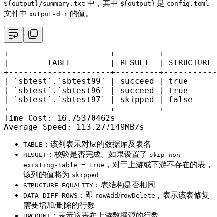
中，其中
是
${output}/summary.txt
${output}
config.toml
文件中
的值。
output-dir
+---------------------+---------+-----------
|        TABLE        | RESULT  | STRUCTURE 
+---------------------+---------+-----------
| `sbtest`.`sbtest99` | succeed | true      
| `sbtest`.`sbtest96` | succeed | true      
| `sbtest`.`sbtest97` | skipped | false     
+---------------------+---------+-----------
Time Cost: 16.75370462s

Average Speed: 113.277149MB/s
：该列表示对应的数据库及表名
TABLE
：校验是否完成。如果设置了
RESULT
skip-non-
，对于上游或下游不存在的表，
existing-table = true
该列的值将为
skipped
：表结构是否相同
STRUCTURE EQUALITY
：即
/
，表示该表修复
DATA DIFF ROWS
rowAdd
rowDelete
需要增加/删除的行数
：表示该表在上游数据源的行数
UPCOUNT