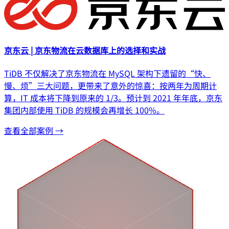
京东云 | 京东物流在云数据库上的选择和实战
TiDB 不仅解决了京东物流在 MySQL 架构下遗留的“快、
慢、烦”三大问题，更带来了意外的惊喜：按两年为周期计
算，IT 成本将下降到原来的 1/3。预计到 2021 年年底，京东
集团内部使用 TiDB 的规模会再增长 100%。
查看全部案例 →