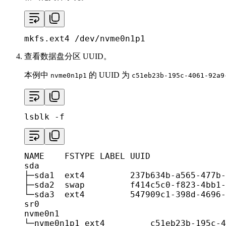
mkfs.ext4 /dev/nvme0n1p1
查看数据盘分区 UUID。
本例中
的 UUID 为
nvme0n1p1
c51eb23b-195c-4061-92a9
lsblk -f
NAME    FSTYPE LABEL UUID               
sda

├─sda1  ext4         237b634b-a565-477b-
├─sda2  swap         f414c5c0-f823-4bb1-
└─sda3  ext4         547909c1-398d-4696-
sr0

nvme0n1

└─nvme0n1p1 ext4         c51eb23b-195c-4