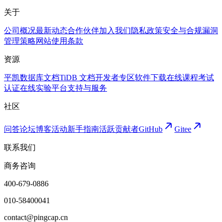
关于
公司概况
最新动态
合作伙伴
加入我们
隐私政策
安全与合规
漏洞
管理策略
网站使用条款
资源
平凯数据库文档
TiDB 文档
开发者专区
软件下载
在线课程
考试
认证
在线实验平台
支持与服务
社区
问答论坛
博客
活动
新手指南
活跃贡献者
GitHub
Gitee
联系我们
商务咨询
400-679-0886
010-58400041
contact@pingcap.cn