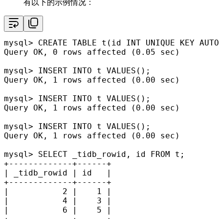
有以下的示例情况：
mysql
>
CREATE TABLE
 t(id 
INT
UNIQUE
 KEY AUTO
Query OK, 
0
rows
 affected (
0.05
 sec)

mysql
>
INSERT INTO
 t 
VALUES
();

Query OK, 
1
rows
 affected (
0.00
 sec)

mysql
>
INSERT INTO
 t 
VALUES
();

Query OK, 
1
rows
 affected (
0.00
 sec)

mysql
>
INSERT INTO
 t 
VALUES
();

Query OK, 
1
rows
 affected (
0.00
 sec)

mysql
>
SELECT
 _tidb_rowid, id 
FROM
+
-------------+------+
|
 _tidb_rowid 
|
 id   
|
+
-------------+------+
|
2
|
1
|
|
4
|
3
|
|
6
|
5
|