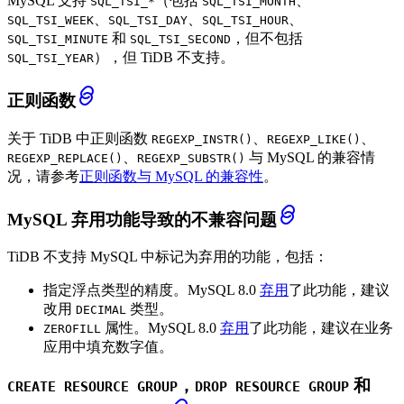
MySQL 支持
（包括
、
SQL_TSI_*
SQL_TSI_MONTH
、
、
、
SQL_TSI_WEEK
SQL_TSI_DAY
SQL_TSI_HOUR
和
，但不包括
SQL_TSI_MINUTE
SQL_TSI_SECOND
），但 TiDB 不支持。
SQL_TSI_YEAR
正则函数
关于 TiDB 中正则函数
、
、
REGEXP_INSTR()
REGEXP_LIKE()
、
与 MySQL 的兼容情
REGEXP_REPLACE()
REGEXP_SUBSTR()
况，请参考
正则函数与 MySQL 的兼容性
。
MySQL 弃用功能导致的不兼容问题
TiDB 不支持 MySQL 中标记为弃用的功能，包括：
指定浮点类型的精度。MySQL 8.0
弃用
了此功能，建议
改用
类型。
DECIMAL
属性。MySQL 8.0
弃用
了此功能，建议在业务
ZEROFILL
应用中填充数字值。
，
和
CREATE RESOURCE GROUP
DROP RESOURCE GROUP