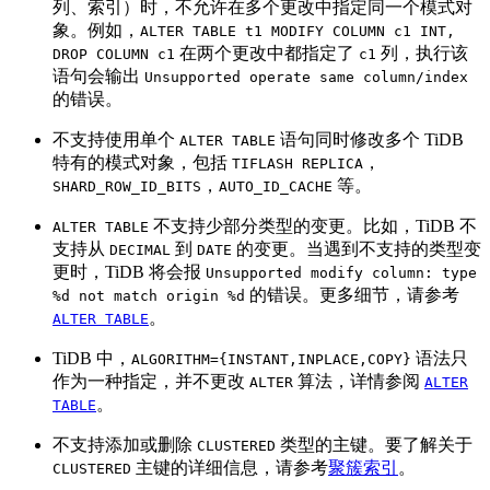
列、索引）时，不允许在多个更改中指定同一个模式对
象。例如，
ALTER TABLE t1 MODIFY COLUMN c1 INT,
在两个更改中都指定了
列，执行该
DROP COLUMN c1
c1
语句会输出
Unsupported operate same column/index
的错误。
不支持使用单个
语句同时修改多个 TiDB
ALTER TABLE
特有的模式对象，包括
，
TIFLASH REPLICA
，
等。
SHARD_ROW_ID_BITS
AUTO_ID_CACHE
不支持少部分类型的变更。比如，TiDB 不
ALTER TABLE
支持从
到
的变更。当遇到不支持的类型变
DECIMAL
DATE
更时，TiDB 将会报
Unsupported modify column: type
的错误。更多细节，请参考
%d not match origin %d
。
ALTER TABLE
TiDB 中，
语法只
ALGORITHM={INSTANT,INPLACE,COPY}
作为一种指定，并不更改
算法，详情参阅
ALTER
ALTER
。
TABLE
不支持添加或删除
类型的主键。要了解关于
CLUSTERED
主键的详细信息，请参考
聚簇索引
。
CLUSTERED