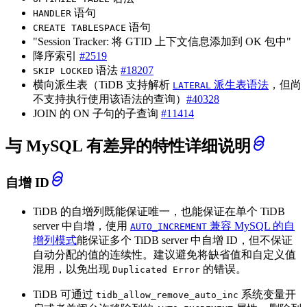
语句
HANDLER
语句
CREATE TABLESPACE
"Session Tracker: 将 GTID 上下文信息添加到 OK 包中"
降序索引
#2519
语法
#18207
SKIP LOCKED
横向派生表（TiDB 支持解析
派生表语法
，但尚
LATERAL
不支持执行使用该语法的查询）
#40328
JOIN 的 ON 子句的子查询
#11414
与 MySQL 有差异的特性详细说明
自增 ID
TiDB 的自增列既能保证唯一，也能保证在单个 TiDB
server 中自增，使用
兼容 MySQL 的自
AUTO_INCREMENT
增列模式
能保证多个 TiDB server 中自增 ID，但不保证
自动分配的值的连续性。建议避免将缺省值和自定义值
混用，以免出现
的错误。
Duplicated Error
TiDB 可通过
系统变量开
tidb_allow_remove_auto_inc