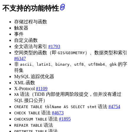
不支持的功能特性
存储过程与函数
触发器
事件
自定义函数
全文语法与索引
#1793
空间类型的函数（即
/
）、数据类型和索引
GIS
GEOMETRY
#6347
非
、
、
、
、
、
的字
ascii
latin1
binary
utf8
utf8mb4
gbk
符集
MySQL 追踪优化器
XML 函数
X-Protocol
#1109
语法（TiDB 内部使用两阶段提交，但并没有通过
XA
SQL 接口公开）
语法
#4754
CREATE TABLE tblName AS SELECT stmt
语法
#4673
CHECK TABLE
语法
#1895
CHECKSUM TABLE
语法
REPAIR TABLE
语法
OPTIMIZE TABLE