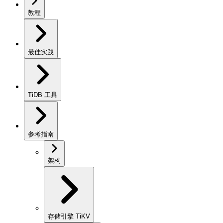
教程
最佳实践
TiDB 工具
参考指南
架构
存储引擎 TiKV