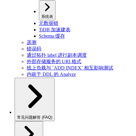
系统表
元数据锁
TiDB 加速建表
Schema 缓存
遥测
错误码
通过拓扑 label 进行副本调度
外部存储服务的 URI 格式
线上负载与 `ADD INDEX` 相互影响测试
内嵌于 DDL 的 Analyze
常见问题解答 (FAQ)