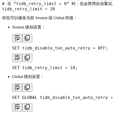
# 当 “tidb_retry_limit = 0” 时，也会禁用自动重
tidb_retry_limit
 = 
10
你也可以修改当前 Session 或 Global 的值：
Session 级别设置：
SET
 tidb_disable_txn_auto_retry 
=
 OFF;
SET
 tidb_retry_limit 
=
10
;
Global 级别设置：
SET
GLOBAL
 tidb_disable_txn_auto_retry 
=