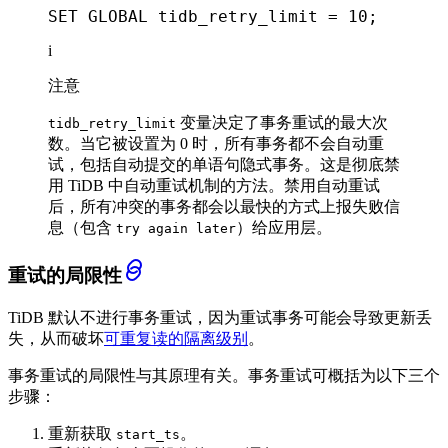
SET
GLOBAL
 tidb_retry_limit 
=
10
;
i
注意
变量决定了事务重试的最大次
tidb_retry_limit
数。当它被设置为 0 时，所有事务都不会自动重
试，包括自动提交的单语句隐式事务。这是彻底禁
用 TiDB 中自动重试机制的方法。禁用自动重试
后，所有冲突的事务都会以最快的方式上报失败信
息（包含
）给应用层。
try again later
重试的局限性
TiDB 默认不进行事务重试，因为重试事务可能会导致更新丢
失，从而破坏
可重复读的隔离级别
。
事务重试的局限性与其原理有关。事务重试可概括为以下三个
步骤：
重新获取
。
start_ts