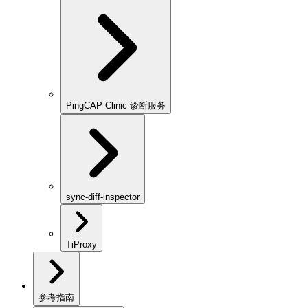
PingCAP Clinic 诊断服务
sync-diff-inspector
TiProxy
参考指南