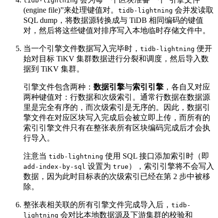
tidb-lightning
(engine file)”来处理键值对。
会并发读取
tidb-lightning
SQL dump，将数据源转换成与 TiDB 相同编码的键值
对，然后将这些键值对排序写入本地临时存储文件中。
当一个引擎文件数据写入完毕时，
便开
tidb-lightning
始对目标 TiKV 集群数据进行分裂和调度，然后导入数
据到 TiKV 集群。
引擎文件包含两种：
数据引擎
与
索引引擎
，各自又对应
两种键值对：行数据和次级索引。通常行数据在数据源
里是完全有序的，而次级索引是无序的。因此，数据引
擎文件在对应区块写入完成后会被立即上传，而所有的
索引引擎文件只有在整张表所有区块编码完成后才会执
行导入。
注意当
使用 SQL 接口添加索引时（即
tidb-lightning
设置为
），索引引擎将不会写入
add-index-by-sql
true
数据，因为此时目标表的次级索引已经在第 2 步中被移
除。
整张表相关联的所有引擎文件完成导入后，
tidb-
会对比本地数据源及下游集群的校验和
lightning