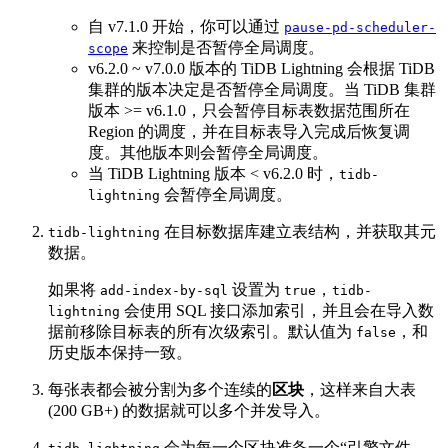
自 v7.1.0 开始，你可以通过
pause-pd-scheduler-
来控制是否暂停全局调度。
scope
v6.2.0 ~ v7.0.0 版本的 TiDB Lightning 会根据 TiDB
集群的版本决定是否暂停全局调度。当 TiDB 集群
版本 >= v6.1.0，只会暂停目标表数据范围所在
Region 的调度，并在目标表导入完成后恢复调
度。其他版本则会暂停全局调度。
当 TiDB Lightning 版本 < v6.2.0 时，
tidb-
会暂停全局调度。
lightning
在目标数据库建立表结构，并获取其元
tidb-lightning
数据。
如果将
设置为
，
add-index-by-sql
true
tidb-
会使用 SQL 接口添加索引，并且会在导入数
lightning
据前移除目标表的所有次级索引。默认值为
，和
false
历史版本保持一致。
每张表都会被分割为多个连续的
区块
，这样来自大表
(200 GB+) 的数据就可以多个并发导入。
会为每一个区块准备一个“引擎文件