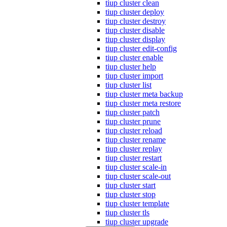
tiup cluster clean
tiup cluster deploy
tiup cluster destroy
tiup cluster disable
tiup cluster display
tiup cluster edit-config
tiup cluster enable
tiup cluster help
tiup cluster import
tiup cluster list
tiup cluster meta backup
tiup cluster meta restore
tiup cluster patch
tiup cluster prune
tiup cluster reload
tiup cluster rename
tiup cluster replay
tiup cluster restart
tiup cluster scale-in
tiup cluster scale-out
tiup cluster start
tiup cluster stop
tiup cluster template
tiup cluster tls
tiup cluster upgrade