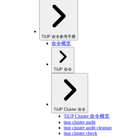
TiUP 命令参考手册
命令概览
TiUP 命令
TiUP Cluster 命令
TiUP Cluster 命令概览
tiup cluster audit
tiup cluster audit cleanup
tiup cluster check