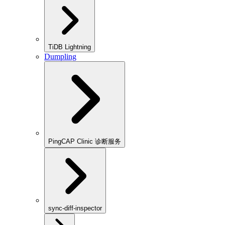
TiDB Lightning
Dumpling
PingCAP Clinic 诊断服务
sync-diff-inspector