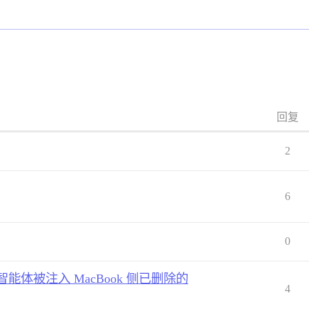
回复
2
6
0
x 智能体被注入 MacBook 侧已删除的
4