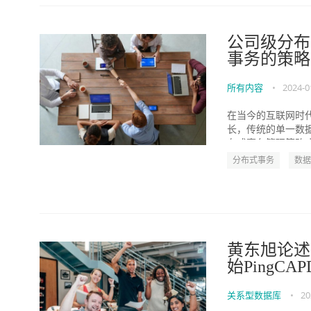
公司级分布
事务的策略
所有内容
•
2024-0
在当今的互联网时
长，传统的单一数
布式事务管理策略成
分布式事务
数据
黄东旭论述技
始PingCAPD
关系型数据库
•
20