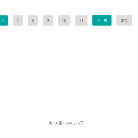
6
7
8
9
10
11
下一页
尾页
京ICP备16046278号