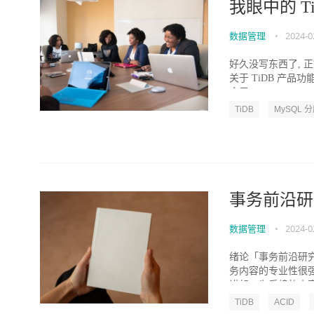
我眼中的 T
数据管理
•
2024-0
好久没写东西了,
关于 TiDB 产品
合里...
TiDB
MySQL 
事务前沿研究
数据管理
•
2024-0
绪论「事务前沿研
务内容的专业性很
讲起，为后续的内容做
TiDB
ACID