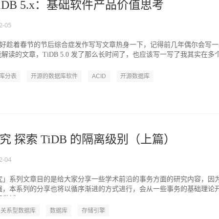
iDB 5.x：基础软件产品价值思考
2-05
 正好趁着春节的节后综合症发作写写文章热身一下，记得前几年偶尔会写一
功能解读的文章，TiDB 5.0 发了那么长时间了，也应该写一写了我其实在多
分库分表
开源的数据库软件
ACID
开源数据库
 探索 TiDB 的隔离级别（上篇）
2-04
究」系列文章目的是给大家分享一些学术前沿的事务方面的研究内容，因
强，本系列的分享也将以循序渐进的方式进行，会从一些事务的基础理论
铺...
关系型数据库
数据库
存储引擎