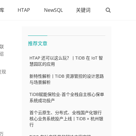
库
HTAP
NewSQL
关键词
推荐文章
 联
介绍
HTAP 还可以这么玩？丨TiDB 在 IoT 智
慧园区的应用
发现
新特性解析丨TiDB 资源管控的设计思路
与场景解析
TiDB赋能保险业-首个全栈自主核心保单
系统成功投产
首个云原生、分布式、全栈国产化银行
核心业务系统投产上线丨TiDB × 杭州银
行
数万