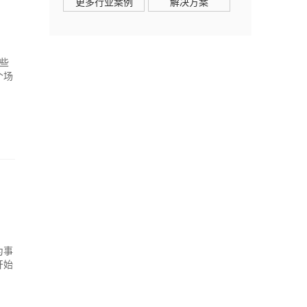
更多行业案例
解决方案
些
个场
为事
开始